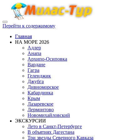
Показать/
Перейти к содержимому
Скрыть
навигацию
Главная
НА МОРЕ 2026
Адлер
Анапа
Архипо-Осиповка
Вардане
Гагра
Геленджик
Джубга
Дивноморское
Кабардинка
Крым
Лазаревское
Лермонтово
Новомихайловский
ЭКСКУРСИИ
Лето в Санкт-Петербурге
В объятиях Дагестана
Три звезды Северного Кавказа