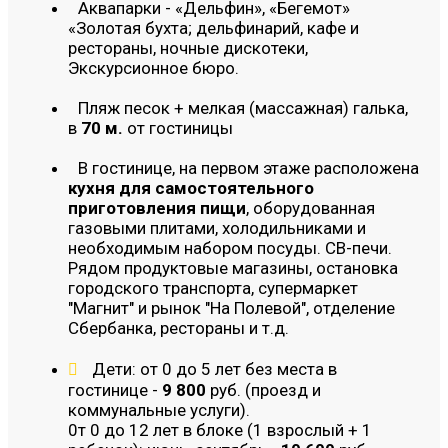
Аквапарки - «Дельфин», «Бегемот»
«Золотая бухта; дельфинарий, кафе и
рестораны, ночные дискотеки,
Экскурсионное бюро.
Пляж песок + мелкая (массажная) галька,
в
70 м.
от гостиницы
В гостинице, на первом этаже расположена
кухня для самостоятельного
приготовления пищи
, оборудованная
газовыми плитами, холодильниками и
необходимым набором посуды. СВ-печи.
Рядом продуктовые магазины, остановка
городского транспорта, супермаркет
"Магнит" и рынок "На Полевой", отделение
Сбербанка, рестораны и т.д.
Дети: от 0 до 5 лет без места в
гостинице -
9 800
руб. (проезд и
коммунальные услуги).
0т 0 до 12 лет в блоке (1 взрослый + 1