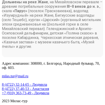
Дольмены на реке Жане
, на Михайловском перевале –
древние погребальные сооружения
III–II веков до н. э.
,
скала
«Парус»
(поселок Прасковеевка), водопад
«Изумрудный» на реке Жане, Бигиусские водопады
(село Тешебс), курган «Царский» (курганный могильник
эпохи средневековья на Школьной горке в селе
Михайловский перевал). Геленджикский и Архипо-
Осиповский дельфинарии, детская «Поляна сказок» в
поселке Кабардинка, Черкесская этническая деревня,
«Казачья застава» с музеем казачьего быта, «Музей
пчелы» и другие.
Адрес компании: 308000, г. Белгород, Народный бульвар, 70,
оф. 603.
milas.tur@mail.ru
8 (4722) 32-14-65 - Людмила
8 (4722) 37-40-53 - Анастасия
+7 (910) 363-73-49 - Людмила
2023 Милас-тур