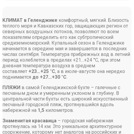
КЛИМАТ в Геленджике
комфортный, мягкий. Близость
теплого моря и Кавказских гор, защищающих регион от
северных воздушных потоков, позволяют по всем
показателям определить его как субтропический
средиземноморский. Купальный сезон в Геленджике
начинается в середине мая и завершается в последних
числах сентября. Температура прибрежных вод в летний
период колеблется в пределах +21…+24 °С, при этом
дневная температура воздуха в среднем
составляет
+23…+25 °С
, а в июле-августе она нередко
поднимается
до +27…+30 °С
.
ПЛЯЖИ
в самой Геленджикской бухте – галечные с
песчаным дном и умеренным уклоном в глубину. В
центральной части бухты есть широкий искусственный
песчаный городской пляж, протянувшийся вдоль
набережной на
1,5
километров.
Знаменитая красавица
– городская набережная
протянулась на 14 км. Это уникальное архитектурное
сооружение, которому нет аналогов на российских и