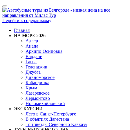
Показать/
Скрыть
навигацию
Перейти к содержимому
Главная
НА МОРЕ 2026
Адлер
Анапа
Архипо-Осиповка
Вардане
Гагра
Геленджик
Джубга
Дивноморское
Кабардинка
Крым
Лазаревское
Лермонтово
Новомихайловский
ЭКСКУРСИИ
Лето в Санкт-Петербурге
В объятиях Дагестана
Три звезды Северного Кавказа
ТУРЫ ВЫХОДНОГО ДНЯ