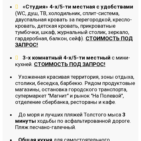
«Студия» 4-х/5-ти местная с удобствами
(WC, душ, ТВ, холодильник, сплит-система,
двуспальная кровать за перегородкой, кресло-
кровать, детская кровать, прикроватные
тумбочки, шкаф, журнальный столик, зеркало,
гардеробная, балкон, сейф).
СТОИМОСТЬ ПОД
ЗАПРОС!
3-х комнатный 4-х/5-ти местный
с мини-
кухней.
СТОИМОСТЬ ПОД ЗАПРОС!
Ухоженная красивая территория, зоны отдыха,
столики, беседка, барбекю. Рядом продуктовые
магазины, остановка городского транспорта,
супермаркет "Магнит" и рынок "На Полевой",
отделение сбербанка, рестораны и кафе.
До моря и лучших пляжей Толстого мыса
3
минуты
ходьбы по асфальтированной дороге.
Пляж песчано-галечный.
Общая кухня
для самостоятельного