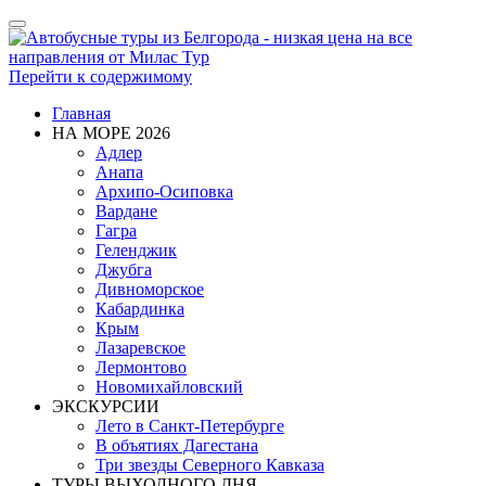
Показать/
Скрыть
навигацию
Перейти к содержимому
Главная
НА МОРЕ 2026
Адлер
Анапа
Архипо-Осиповка
Вардане
Гагра
Геленджик
Джубга
Дивноморское
Кабардинка
Крым
Лазаревское
Лермонтово
Новомихайловский
ЭКСКУРСИИ
Лето в Санкт-Петербурге
В объятиях Дагестана
Три звезды Северного Кавказа
ТУРЫ ВЫХОДНОГО ДНЯ