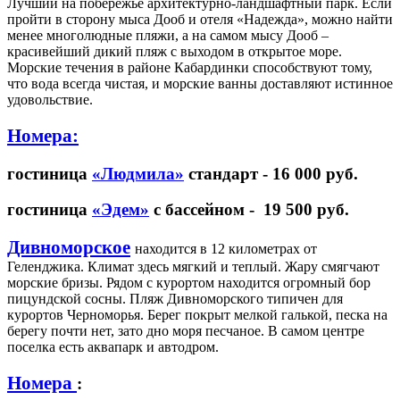
Лучший на побережье архитектурно-ландшафтный парк. Если
пройти в сторону мыса Дооб и отеля «Надежда», можно найти
менее многолюдные пляжи, а на самом мысу Дооб –
красивейший дикий пляж с выходом в открытое море.
Морские течения в районе Кабардинки способствуют тому,
что вода всегда чистая, и морские ванны доставляют истинное
удовольствие.
Номера:
гостиница
«Людмила»
стандарт - 16 000 руб.
гостиница
«Эдем»
с бассейном - 19 500 руб.
Дивноморское
находится в 12 километрах от
Геленджика. Климат здесь мягкий и теплый. Жару смягчают
морские бризы. Рядом с курортом находится огромный бор
пицундской сосны. Пляж Дивноморского типичен для
курортов Черноморья. Берег покрыт мелкой галькой, песка на
берегу почти нет, зато дно моря песчаное. В самом центре
поселка есть аквапарк и автодром.
Номера
: