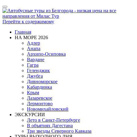
Показать/
Скрыть
навигацию
Перейти к содержимому
Главная
НА МОРЕ 2026
Адлер
Анапа
Архипо-Осиповка
Вардане
Гагра
Геленджик
Джубга
Дивноморское
Кабардинка
Крым
Лазаревское
Лермонтово
Новомихайловский
ЭКСКУРСИИ
Лето в Санкт-Петербурге
В объятиях Дагестана
Три звезды Северного Кавказа
ТУРЫ ВЫХОДНОГО ДНЯ