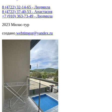
8 (4722) 32-14-65 - Людмила
8 (4722) 37-40-53 - Анастасия
+7 (910) 363-73-49 - Людмила
2023 Милас-тур
создано
webtimgor@yandex.ru