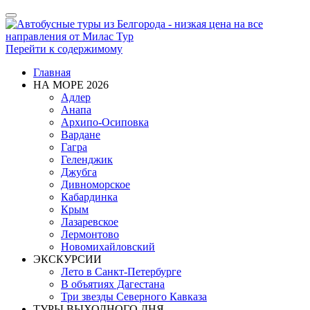
Показать/
Скрыть
навигацию
Перейти к содержимому
Главная
НА МОРЕ 2026
Адлер
Анапа
Архипо-Осиповка
Вардане
Гагра
Геленджик
Джубга
Дивноморское
Кабардинка
Крым
Лазаревское
Лермонтово
Новомихайловский
ЭКСКУРСИИ
Лето в Санкт-Петербурге
В объятиях Дагестана
Три звезды Северного Кавказа
ТУРЫ ВЫХОДНОГО ДНЯ