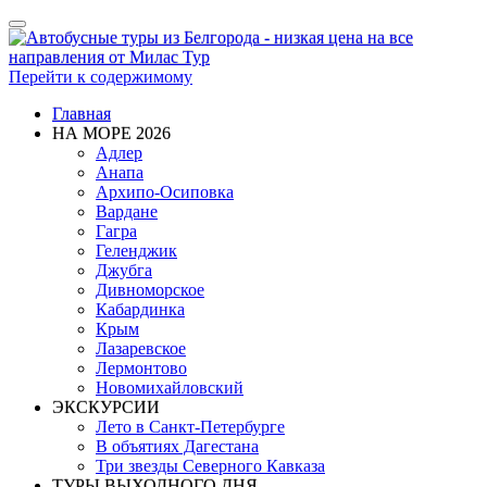
Показать/
Скрыть
навигацию
Перейти к содержимому
Главная
НА МОРЕ 2026
Адлер
Анапа
Архипо-Осиповка
Вардане
Гагра
Геленджик
Джубга
Дивноморское
Кабардинка
Крым
Лазаревское
Лермонтово
Новомихайловский
ЭКСКУРСИИ
Лето в Санкт-Петербурге
В объятиях Дагестана
Три звезды Северного Кавказа
ТУРЫ ВЫХОДНОГО ДНЯ