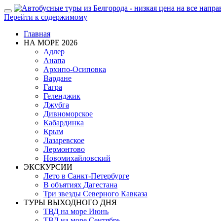
Показать/
Перейти к содержимому
Скрыть
навигацию
Главная
НА МОРЕ 2026
Адлер
Анапа
Архипо-Осиповка
Вардане
Гагра
Геленджик
Джубга
Дивноморское
Кабардинка
Крым
Лазаревское
Лермонтово
Новомихайловский
ЭКСКУРСИИ
Лето в Санкт-Петербурге
В объятиях Дагестана
Три звезды Северного Кавказа
ТУРЫ ВЫХОДНОГО ДНЯ
ТВД на море Июнь
ТВД на море Сентябрь