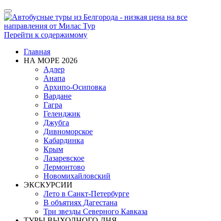
Показать/
Скрыть
навигацию
Перейти к содержимому
Главная
НА МОРЕ 2026
Адлер
Анапа
Архипо-Осиповка
Вардане
Гагра
Геленджик
Джубга
Дивноморское
Кабардинка
Крым
Лазаревское
Лермонтово
Новомихайловский
ЭКСКУРСИИ
Лето в Санкт-Петербурге
В объятиях Дагестана
Три звезды Северного Кавказа
ТУРЫ ВЫХОДНОГО ДНЯ