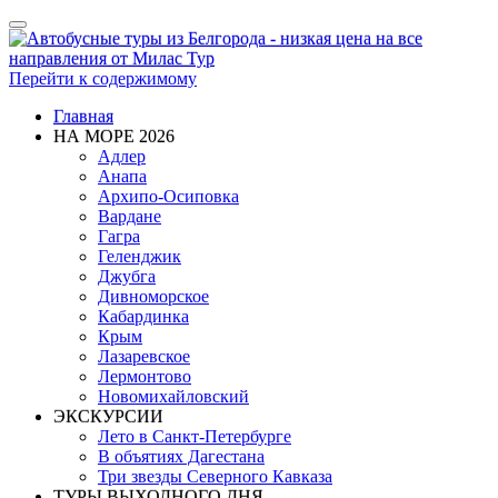
Показать/
Скрыть
навигацию
Перейти к содержимому
Главная
НА МОРЕ 2026
Адлер
Анапа
Архипо-Осиповка
Вардане
Гагра
Геленджик
Джубга
Дивноморское
Кабардинка
Крым
Лазаревское
Лермонтово
Новомихайловский
ЭКСКУРСИИ
Лето в Санкт-Петербурге
В объятиях Дагестана
Три звезды Северного Кавказа
ТУРЫ ВЫХОДНОГО ДНЯ