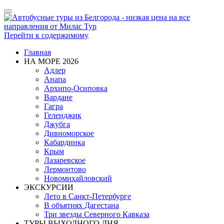
Показать/
Скрыть
навигацию
Перейти к содержимому
Главная
НА МОРЕ 2026
Адлер
Анапа
Архипо-Осиповка
Вардане
Гагра
Геленджик
Джубга
Дивноморское
Кабардинка
Крым
Лазаревское
Лермонтово
Новомихайловский
ЭКСКУРСИИ
Лето в Санкт-Петербурге
В объятиях Дагестана
Три звезды Северного Кавказа
ТУРЫ ВЫХОДНОГО ДНЯ