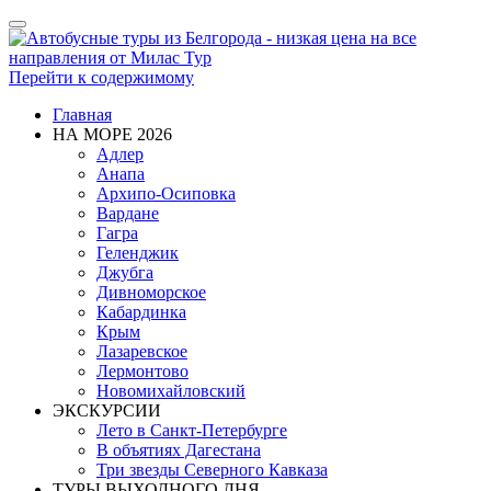
Показать/
Скрыть
навигацию
Перейти к содержимому
Главная
НА МОРЕ 2026
Адлер
Анапа
Архипо-Осиповка
Вардане
Гагра
Геленджик
Джубга
Дивноморское
Кабардинка
Крым
Лазаревское
Лермонтово
Новомихайловский
ЭКСКУРСИИ
Лето в Санкт-Петербурге
В объятиях Дагестана
Три звезды Северного Кавказа
ТУРЫ ВЫХОДНОГО ДНЯ