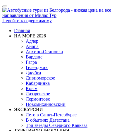
Показать/
Скрыть
навигацию
Перейти к содержимому
Главная
НА МОРЕ 2026
Адлер
Анапа
Архипо-Осиповка
Вардане
Гагра
Геленджик
Джубга
Дивноморское
Кабардинка
Крым
Лазаревское
Лермонтово
Новомихайловский
ЭКСКУРСИИ
Лето в Санкт-Петербурге
В объятиях Дагестана
Три звезды Северного Кавказа
ТУРЫ ВЫХОДНОГО ДНЯ