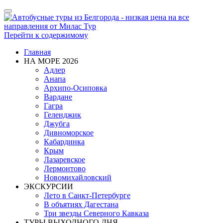
Показать/
Скрыть
навигацию
Перейти к содержимому
Главная
НА МОРЕ 2026
Адлер
Анапа
Архипо-Осиповка
Вардане
Гагра
Геленджик
Джубга
Дивноморское
Кабардинка
Крым
Лазаревское
Лермонтово
Новомихайловский
ЭКСКУРСИИ
Лето в Санкт-Петербурге
В объятиях Дагестана
Три звезды Северного Кавказа
ТУРЫ ВЫХОДНОГО ДНЯ