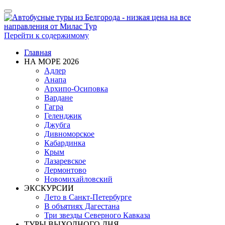
Показать/
Скрыть
навигацию
Перейти к содержимому
Главная
НА МОРЕ 2026
Адлер
Анапа
Архипо-Осиповка
Вардане
Гагра
Геленджик
Джубга
Дивноморское
Кабардинка
Крым
Лазаревское
Лермонтово
Новомихайловский
ЭКСКУРСИИ
Лето в Санкт-Петербурге
В объятиях Дагестана
Три звезды Северного Кавказа
ТУРЫ ВЫХОДНОГО ДНЯ