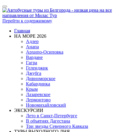
Показать/
Скрыть
навигацию
Перейти к содержимому
Главная
НА МОРЕ 2026
Адлер
Анапа
Архипо-Осиповка
Вардане
Гагра
Геленджик
Джубга
Дивноморское
Кабардинка
Крым
Лазаревское
Лермонтово
Новомихайловский
ЭКСКУРСИИ
Лето в Санкт-Петербурге
В объятиях Дагестана
Три звезды Северного Кавказа
ТУРЫ ВЫХОДНОГО ДНЯ