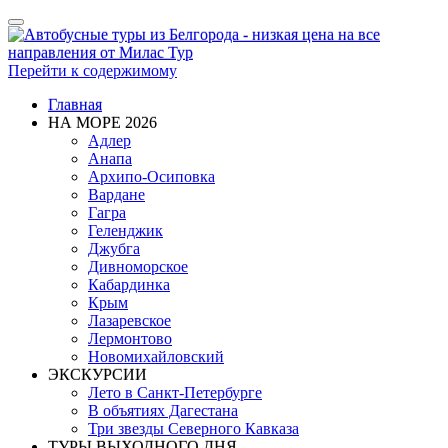
Показать/
Скрыть
навигацию
Перейти к содержимому
Главная
НА МОРЕ 2026
Адлер
Анапа
Архипо-Осиповка
Вардане
Гагра
Геленджик
Джубга
Дивноморское
Кабардинка
Крым
Лазаревское
Лермонтово
Новомихайловский
ЭКСКУРСИИ
Лето в Санкт-Петербурге
В объятиях Дагестана
Три звезды Северного Кавказа
ТУРЫ ВЫХОДНОГО ДНЯ