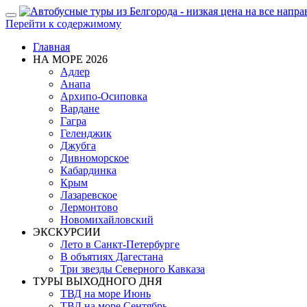
Показать/
Перейти к содержимому
Скрыть
навигацию
Главная
НА МОРЕ 2026
Адлер
Анапа
Архипо-Осиповка
Вардане
Гагра
Геленджик
Джубга
Дивноморское
Кабардинка
Крым
Лазаревское
Лермонтово
Новомихайловский
ЭКСКУРСИИ
Лето в Санкт-Петербурге
В объятиях Дагестана
Три звезды Северного Кавказа
ТУРЫ ВЫХОДНОГО ДНЯ
ТВД на море Июнь
ТВД на море Сентябрь