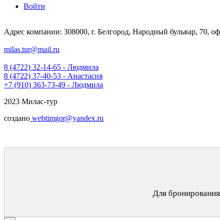
Войти
Адрес компании: 308000, г. Белгород, Народный бульвар, 70, оф
milas.tur@mail.ru
8 (4722) 32-14-65 - Людмила
8 (4722) 37-40-53 - Анастасия
+7 (910) 363-73-49 - Людмила
2023 Милас-тур
создано
webtimgor@yandex.ru
Для бронирования