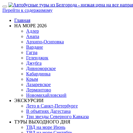
Показать/
Перейти к содержимому
Скрыть
навигацию
Главная
НА МОРЕ 2026
Адлер
Анапа
Архипо-Осиповка
Вардане
Гагра
Геленджик
Джубга
Дивноморское
Кабардинка
Крым
Лазаревское
Лермонтово
Новомихайловский
ЭКСКУРСИИ
Лето в Санкт-Петербурге
В объятиях Дагестана
Три звезды Северного Кавказа
ТУРЫ ВЫХОДНОГО ДНЯ
ТВД на море Июнь
ТВД на море Сентябрь