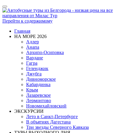
Показать/
Скрыть
навигацию
Перейти к содержимому
Главная
НА МОРЕ 2026
Адлер
Анапа
Архипо-Осиповка
Вардане
Гагра
Геленджик
Джубга
Дивноморское
Кабардинка
Крым
Лазаревское
Лермонтово
Новомихайловский
ЭКСКУРСИИ
Лето в Санкт-Петербурге
В объятиях Дагестана
Три звезды Северного Кавказа
ТУРЫ ВЫХОДНОГО ДНЯ