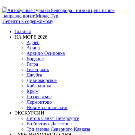
Показать/
Скрыть
навигацию
Перейти к содержимому
Главная
НА МОРЕ 2026
Адлер
Анапа
Архипо-Осиповка
Вардане
Гагра
Геленджик
Джубга
Дивноморское
Кабардинка
Крым
Лазаревское
Лермонтово
Новомихайловский
ЭКСКУРСИИ
Лето в Санкт-Петербурге
В объятиях Дагестана
Три звезды Северного Кавказа
ТУРЫ ВЫХОДНОГО ДНЯ