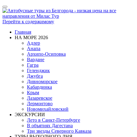
Показать/
Скрыть
навигацию
Перейти к содержимому
Главная
НА МОРЕ 2026
Адлер
Анапа
Архипо-Осиповка
Вардане
Гагра
Геленджик
Джубга
Дивноморское
Кабардинка
Крым
Лазаревское
Лермонтово
Новомихайловский
ЭКСКУРСИИ
Лето в Санкт-Петербурге
В объятиях Дагестана
Три звезды Северного Кавказа
ТУРЫ ВЫХОДНОГО ДНЯ