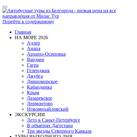
Показать/
Скрыть
навигацию
Перейти к содержимому
Главная
НА МОРЕ 2026
Адлер
Анапа
Архипо-Осиповка
Вардане
Гагра
Геленджик
Джубга
Дивноморское
Кабардинка
Крым
Лазаревское
Лермонтово
Новомихайловский
ЭКСКУРСИИ
Лето в Санкт-Петербурге
В объятиях Дагестана
Три звезды Северного Кавказа
ТУРЫ ВЫХОДНОГО ДНЯ