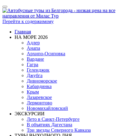
Показать/
Скрыть
навигацию
Перейти к содержимому
Главная
НА МОРЕ 2026
Адлер
Анапа
Архипо-Осиповка
Вардане
Гагра
Геленджик
Джубга
Дивноморское
Кабардинка
Крым
Лазаревское
Лермонтово
Новомихайловский
ЭКСКУРСИИ
Лето в Санкт-Петербурге
В объятиях Дагестана
Три звезды Северного Кавказа
ТУРЫ ВЫХОДНОГО ДНЯ