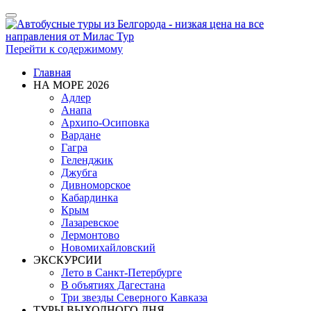
Показать/
Скрыть
навигацию
Перейти к содержимому
Главная
НА МОРЕ 2026
Адлер
Анапа
Архипо-Осиповка
Вардане
Гагра
Геленджик
Джубга
Дивноморское
Кабардинка
Крым
Лазаревское
Лермонтово
Новомихайловский
ЭКСКУРСИИ
Лето в Санкт-Петербурге
В объятиях Дагестана
Три звезды Северного Кавказа
ТУРЫ ВЫХОДНОГО ДНЯ