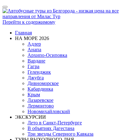
Показать/
Скрыть
навигацию
Перейти к содержимому
Главная
НА МОРЕ 2026
Адлер
Анапа
Архипо-Осиповка
Вардане
Гагра
Геленджик
Джубга
Дивноморское
Кабардинка
Крым
Лазаревское
Лермонтово
Новомихайловский
ЭКСКУРСИИ
Лето в Санкт-Петербурге
В объятиях Дагестана
Три звезды Северного Кавказа
ТУРЫ ВЫХОДНОГО ДНЯ