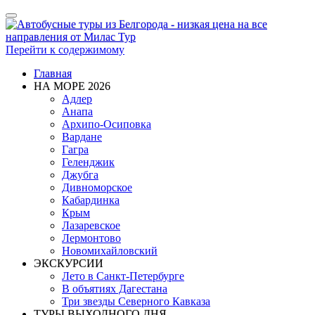
Показать/
Скрыть
навигацию
Перейти к содержимому
Главная
НА МОРЕ 2026
Адлер
Анапа
Архипо-Осиповка
Вардане
Гагра
Геленджик
Джубга
Дивноморское
Кабардинка
Крым
Лазаревское
Лермонтово
Новомихайловский
ЭКСКУРСИИ
Лето в Санкт-Петербурге
В объятиях Дагестана
Три звезды Северного Кавказа
ТУРЫ ВЫХОДНОГО ДНЯ