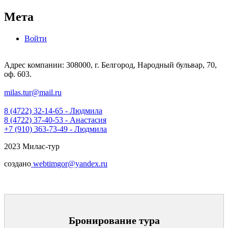
Мета
Войти
Адрес компании: 308000, г. Белгород, Народный бульвар, 70,
оф. 603.
milas.tur@mail.ru
8 (4722) 32-14-65 - Людмила
8 (4722) 37-40-53 - Анастасия
+7 (910) 363-73-49 - Людмила
2023 Милас-тур
создано
webtimgor@yandex.ru
Бронирование тура