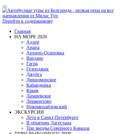
Показать/
Скрыть
навигацию
Перейти к содержимому
Главная
НА МОРЕ 2026
Адлер
Анапа
Архипо-Осиповка
Вардане
Гагра
Геленджик
Джубга
Дивноморское
Кабардинка
Крым
Лазаревское
Лермонтово
Новомихайловский
ЭКСКУРСИИ
Лето в Санкт-Петербурге
В объятиях Дагестана
Три звезды Северного Кавказа
ТУРЫ ВЫХОДНОГО ДНЯ