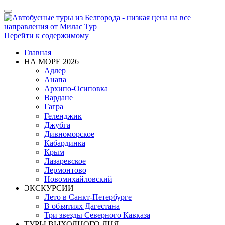
Показать/
Скрыть
навигацию
Перейти к содержимому
Главная
НА МОРЕ 2026
Адлер
Анапа
Архипо-Осиповка
Вардане
Гагра
Геленджик
Джубга
Дивноморское
Кабардинка
Крым
Лазаревское
Лермонтово
Новомихайловский
ЭКСКУРСИИ
Лето в Санкт-Петербурге
В объятиях Дагестана
Три звезды Северного Кавказа
ТУРЫ ВЫХОДНОГО ДНЯ