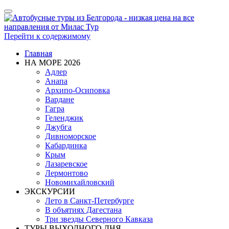
Показать/
Скрыть
навигацию
Перейти к содержимому
Главная
НА МОРЕ 2026
Адлер
Анапа
Архипо-Осиповка
Вардане
Гагра
Геленджик
Джубга
Дивноморское
Кабардинка
Крым
Лазаревское
Лермонтово
Новомихайловский
ЭКСКУРСИИ
Лето в Санкт-Петербурге
В объятиях Дагестана
Три звезды Северного Кавказа
ТУРЫ ВЫХОДНОГО ДНЯ