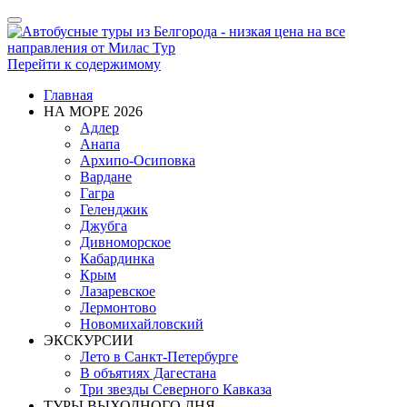
Показать/
Скрыть
навигацию
Перейти к содержимому
Главная
НА МОРЕ 2026
Адлер
Анапа
Архипо-Осиповка
Вардане
Гагра
Геленджик
Джубга
Дивноморское
Кабардинка
Крым
Лазаревское
Лермонтово
Новомихайловский
ЭКСКУРСИИ
Лето в Санкт-Петербурге
В объятиях Дагестана
Три звезды Северного Кавказа
ТУРЫ ВЫХОДНОГО ДНЯ