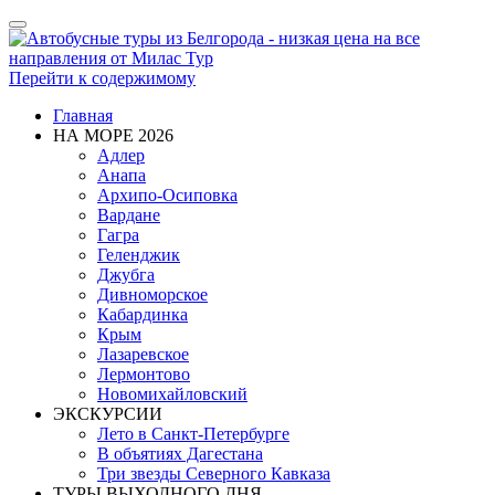
Показать/
Скрыть
навигацию
Перейти к содержимому
Главная
НА МОРЕ 2026
Адлер
Анапа
Архипо-Осиповка
Вардане
Гагра
Геленджик
Джубга
Дивноморское
Кабардинка
Крым
Лазаревское
Лермонтово
Новомихайловский
ЭКСКУРСИИ
Лето в Санкт-Петербурге
В объятиях Дагестана
Три звезды Северного Кавказа
ТУРЫ ВЫХОДНОГО ДНЯ