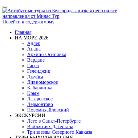
Показать/
Скрыть
навигацию
Перейти к содержимому
Главная
НА МОРЕ 2026
Адлер
Анапа
Архипо-Осиповка
Вардане
Гагра
Геленджик
Джубга
Дивноморское
Кабардинка
Крым
Лазаревское
Лермонтово
Новомихайловский
ЭКСКУРСИИ
Лето в Санкт-Петербурге
В объятиях Дагестана
Три звезды Северного Кавказа
ТУРЫ ВЫХОДНОГО ДНЯ