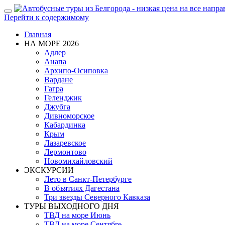
Показать/
Перейти к содержимому
Скрыть
навигацию
Главная
НА МОРЕ 2026
Адлер
Анапа
Архипо-Осиповка
Вардане
Гагра
Геленджик
Джубга
Дивноморское
Кабардинка
Крым
Лазаревское
Лермонтово
Новомихайловский
ЭКСКУРСИИ
Лето в Санкт-Петербурге
В объятиях Дагестана
Три звезды Северного Кавказа
ТУРЫ ВЫХОДНОГО ДНЯ
ТВД на море Июнь
ТВД на море Сентябрь