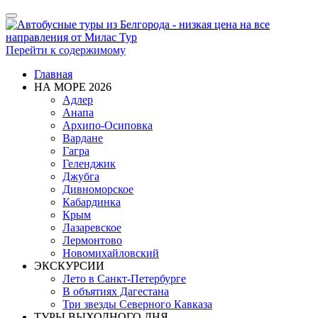
Показать/
Скрыть
навигацию
Перейти к содержимому
Главная
НА МОРЕ 2026
Адлер
Анапа
Архипо-Осиповка
Вардане
Гагра
Геленджик
Джубга
Дивноморское
Кабардинка
Крым
Лазаревское
Лермонтово
Новомихайловский
ЭКСКУРСИИ
Лето в Санкт-Петербурге
В объятиях Дагестана
Три звезды Северного Кавказа
ТУРЫ ВЫХОДНОГО ДНЯ