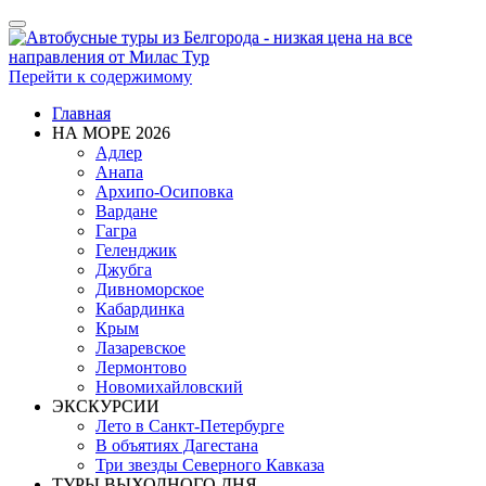
Показать/
Скрыть
навигацию
Перейти к содержимому
Главная
НА МОРЕ 2026
Адлер
Анапа
Архипо-Осиповка
Вардане
Гагра
Геленджик
Джубга
Дивноморское
Кабардинка
Крым
Лазаревское
Лермонтово
Новомихайловский
ЭКСКУРСИИ
Лето в Санкт-Петербурге
В объятиях Дагестана
Три звезды Северного Кавказа
ТУРЫ ВЫХОДНОГО ДНЯ