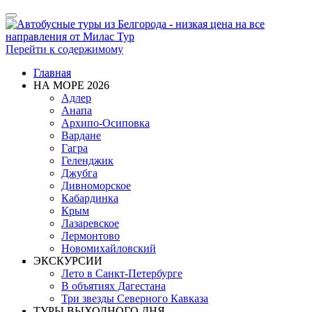
Показать/
Скрыть
навигацию
Перейти к содержимому
Главная
НА МОРЕ 2026
Адлер
Анапа
Архипо-Осиповка
Вардане
Гагра
Геленджик
Джубга
Дивноморское
Кабардинка
Крым
Лазаревское
Лермонтово
Новомихайловский
ЭКСКУРСИИ
Лето в Санкт-Петербурге
В объятиях Дагестана
Три звезды Северного Кавказа
ТУРЫ ВЫХОДНОГО ДНЯ