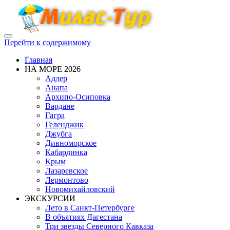
Показать/
Перейти к содержимому
Скрыть
навигацию
Главная
НА МОРЕ 2026
Адлер
Анапа
Архипо-Осиповка
Вардане
Гагра
Геленджик
Джубга
Дивноморское
Кабардинка
Крым
Лазаревское
Лермонтово
Новомихайловский
ЭКСКУРСИИ
Лето в Санкт-Петербурге
В объятиях Дагестана
Три звезды Северного Кавказа