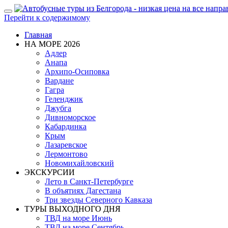
Показать/
Перейти к содержимому
Скрыть
навигацию
Главная
НА МОРЕ 2026
Адлер
Анапа
Архипо-Осиповка
Вардане
Гагра
Геленджик
Джубга
Дивноморское
Кабардинка
Крым
Лазаревское
Лермонтово
Новомихайловский
ЭКСКУРСИИ
Лето в Санкт-Петербурге
В объятиях Дагестана
Три звезды Северного Кавказа
ТУРЫ ВЫХОДНОГО ДНЯ
ТВД на море Июнь
ТВД на море Сентябрь