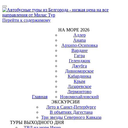
Показать/
Скрыть
навигацию
Перейти к содержимому
НА МОРЕ 2026
Адлер
Анапа
Архипо-Осиповка
Вардане
Гагра
Геленджик
Джубга
Дивноморское
Кабардинка
Крым
Лазаревское
Лермонтово
Главная
Новомихайловский
ЭКСКУРСИИ
Лето в Санкт-Петербурге
В объятиях Дагестана
Три звезды Северного Кавказа
ТУРЫ ВЫХОДНОГО ДНЯ
ТВД на море Июнь