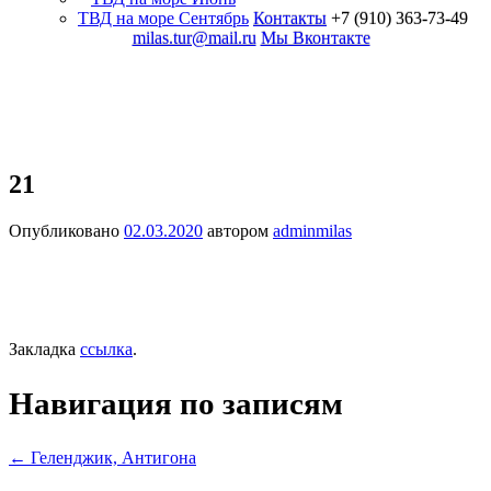
ТВД на море Сентябрь
Контакты
+7 (910) 363-73-49
milas.tur@mail.ru
Мы Вконтакте
21
Опубликовано
02.03.2020
автором
adminmilas
Закладка
ссылка
.
Навигация по записям
←
Геленджик, Антигона