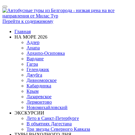
Показать/
Скрыть
навигацию
Перейти к содержимому
Главная
НА МОРЕ 2026
Адлер
Анапа
Архипо-Осиповка
Вардане
Гагра
Геленджик
Джубга
Дивноморское
Кабардинка
Крым
Лазаревское
Лермонтово
Новомихайловский
ЭКСКУРСИИ
Лето в Санкт-Петербурге
В объятиях Дагестана
Три звезды Северного Кавказа
ТУРЫ ВЫХОДНОГО ДНЯ