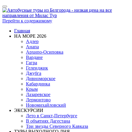
Показать/
Скрыть
навигацию
Перейти к содержимому
Главная
НА МОРЕ 2026
Адлер
Анапа
Архипо-Осиповка
Вардане
Гагра
Геленджик
Джубга
Дивноморское
Кабардинка
Крым
Лазаревское
Лермонтово
Новомихайловский
ЭКСКУРСИИ
Лето в Санкт-Петербурге
В объятиях Дагестана
Три звезды Северного Кавказа
ТУРЫ ВЫХОДНОГО ДНЯ