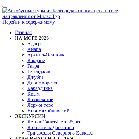
Показать/
Скрыть
навигацию
Перейти к содержимому
Главная
НА МОРЕ 2026
Адлер
Анапа
Архипо-Осиповка
Вардане
Гагра
Геленджик
Джубга
Дивноморское
Кабардинка
Крым
Лазаревское
Лермонтово
Новомихайловский
ЭКСКУРСИИ
Лето в Санкт-Петербурге
В объятиях Дагестана
Три звезды Северного Кавказа
ТУРЫ ВЫХОДНОГО ДНЯ