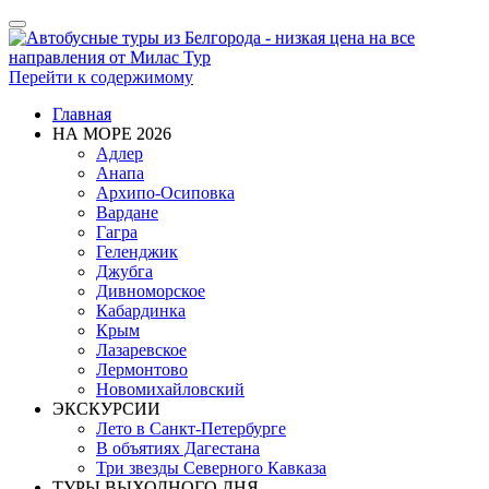
Показать/
Скрыть
навигацию
Перейти к содержимому
Главная
НА МОРЕ 2026
Адлер
Анапа
Архипо-Осиповка
Вардане
Гагра
Геленджик
Джубга
Дивноморское
Кабардинка
Крым
Лазаревское
Лермонтово
Новомихайловский
ЭКСКУРСИИ
Лето в Санкт-Петербурге
В объятиях Дагестана
Три звезды Северного Кавказа
ТУРЫ ВЫХОДНОГО ДНЯ