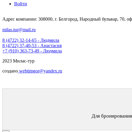
Войти
Адрес компании: 308000, г. Белгород, Народный бульвар, 70, оф
milas.tur@mail.ru
8 (4722) 32-14-65 - Людмила
8 (4722) 37-40-53 - Анастасия
+7 (910) 363-73-49 - Людмила
2023 Милас-тур
создано
webtimgor@yandex.ru
Для бронирования