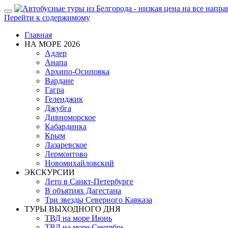
Показать/
Перейти к содержимому
Скрыть
навигацию
Главная
НА МОРЕ 2026
Адлер
Анапа
Архипо-Осиповка
Вардане
Гагра
Геленджик
Джубга
Дивноморское
Кабардинка
Крым
Лазаревское
Лермонтово
Новомихайловский
ЭКСКУРСИИ
Лето в Санкт-Петербурге
В объятиях Дагестана
Три звезды Северного Кавказа
ТУРЫ ВЫХОДНОГО ДНЯ
ТВД на море Июнь
ТВД на море Сентябрь