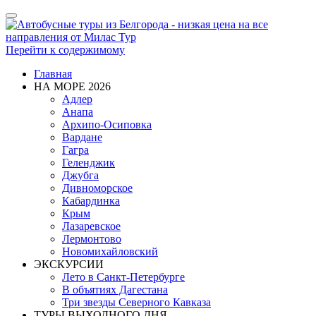
Показать/
Скрыть
навигацию
Перейти к содержимому
Главная
НА МОРЕ 2026
Адлер
Анапа
Архипо-Осиповка
Вардане
Гагра
Геленджик
Джубга
Дивноморское
Кабардинка
Крым
Лазаревское
Лермонтово
Новомихайловский
ЭКСКУРСИИ
Лето в Санкт-Петербурге
В объятиях Дагестана
Три звезды Северного Кавказа
ТУРЫ ВЫХОДНОГО ДНЯ