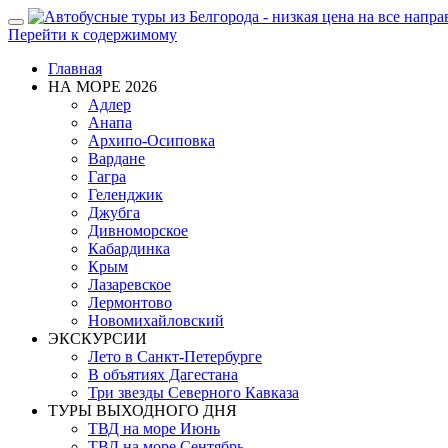
Показать/
Перейти к содержимому
Скрыть
навигацию
Главная
НА МОРЕ 2026
Адлер
Анапа
Архипо-Осиповка
Вардане
Гагра
Геленджик
Джубга
Дивноморское
Кабардинка
Крым
Лазаревское
Лермонтово
Новомихайловский
ЭКСКУРСИИ
Лето в Санкт-Петербурге
В объятиях Дагестана
Три звезды Северного Кавказа
ТУРЫ ВЫХОДНОГО ДНЯ
ТВД на море Июнь
ТВД на море Сентябрь