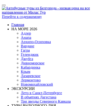
Показать/
Скрыть
навигацию
Перейти к содержимому
Главная
НА МОРЕ 2026
Адлер
Анапа
Архипо-Осиповка
Вардане
Гагра
Геленджик
Джубга
Дивноморское
Кабардинка
Крым
Лазаревское
Лермонтово
Новомихайловский
ЭКСКУРСИИ
Лето в Санкт-Петербурге
В объятиях Дагестана
Три звезды Северного Кавказа
ТУРЫ ВЫХОДНОГО ДНЯ