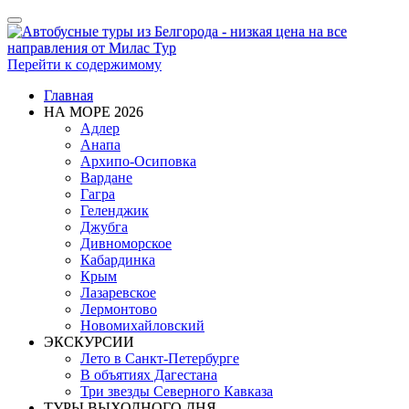
Показать/
Скрыть
навигацию
Перейти к содержимому
Главная
НА МОРЕ 2026
Адлер
Анапа
Архипо-Осиповка
Вардане
Гагра
Геленджик
Джубга
Дивноморское
Кабардинка
Крым
Лазаревское
Лермонтово
Новомихайловский
ЭКСКУРСИИ
Лето в Санкт-Петербурге
В объятиях Дагестана
Три звезды Северного Кавказа
ТУРЫ ВЫХОДНОГО ДНЯ