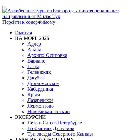
Показать/
Скрыть
навигацию
Перейти к содержимому
Главная
НА МОРЕ 2026
Адлер
Анапа
Архипо-Осиповка
Вардане
Гагра
Геленджик
Джубга
Дивноморское
Кабардинка
Крым
Лазаревское
Лермонтово
Новомихайловский
ЭКСКУРСИИ
Лето в Санкт-Петербурге
В объятиях Дагестана
Три звезды Северного Кавказа
ТУРЫ ВЫХОДНОГО ДНЯ