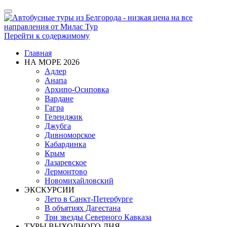
Показать/
Скрыть
навигацию
Перейти к содержимому
Главная
НА МОРЕ 2026
Адлер
Анапа
Архипо-Осиповка
Вардане
Гагра
Геленджик
Джубга
Дивноморское
Кабардинка
Крым
Лазаревское
Лермонтово
Новомихайловский
ЭКСКУРСИИ
Лето в Санкт-Петербурге
В объятиях Дагестана
Три звезды Северного Кавказа
ТУРЫ ВЫХОДНОГО ДНЯ